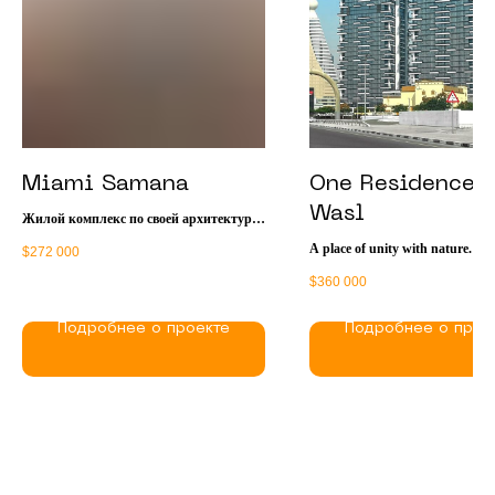
Miami Samana
One Residence 
Wasl
Жилой комплекс по своей архитектуре
напоминает огромную роскошную яхту.
A place of unity with nature. He
$
272 000
Здесь много зелени, создающей
everyone can relax from the bustl
пляжную атмосферу, бассейн и
$
360 000
city among the greenery. The resi
тропические цветы в оформлении
complex is located at the junctio
ландшафтного дизайна. Находясь здесь,
and old districts of the city, comb
Подробнее о проекте
Подробнее о прое
действительно можно подумать, что ты
the necessary amenities for a beau
в Майами. В квартирах панорамные
in walking distance from attracti
окна, балконы с видом на залив,
entertainment and business cent
Пальму Джумейру и Бурдж-Халифа.
Есть резиденции с частными
бассейнами.