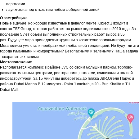
перголами
лаунж-зона под открытым небом с обеденной зоной
О застройщике
Новые в Дубае, но хорошо известные в девелопменте. Object 1 входит в
состав TSZ Group, которая работает на рынке недвижимости с 2010 года. За
последние 5 лет объем выполненных строительных работ вырос в 55
раз. Будущее мира принадлежит крупным высокотехнологичным городам.
Мегаполисы уже стали необратимой глобальной тенденцией. Но будут ли эти
города гуманными и комфортными? Безопасными и зелеными? Наша задача
- сохранить их такими.
Местоположение
Располагается комплекс в районе JVC со своим большим парком, торгово-
развлекательными центрами, ресторанами, школами, клиниками и полной
инфраструктурой. За 15 минут вы доберётесь до пляжа JBR,Отеля Парус и
района Dubai Marina В 12 минутах - Palm Jumeirah, в 20 - Burj Khalifa и ТЦ
Dubai Mall.