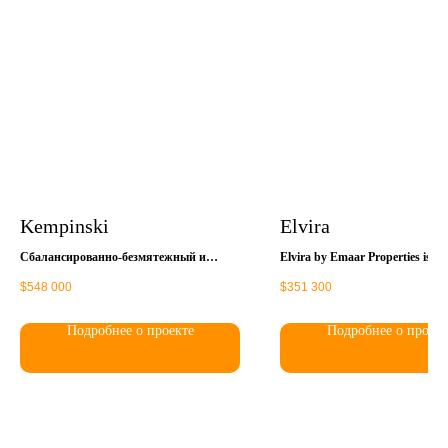
Kempinski
Elvira
Сбалансированно-безмятежный и
Elvira by Emaar Properties is a
премиальный подход к городской
addition to the elite community 
$
548 000
$
351 300
жизни от Swiss Property. Это
featuring stylish 1-3 bedroom a
современные апартаменты со всеми
for sale,
удобствами в минималистичном
spacious duplexes and 3-bedro
Подробнее о проекте
Подробнее о проект
комплексе из двух зданий, в окружении
townhouses. The two towers are 
зелёной природы и с видом на
near Downtown Dubai and are
достопримечательности. В
surrounded by sporting, leisure
апартаментах есть балконы и террасы,
entertainment venues
а на территории — всё, что нужно для
комфорта, включая персональные