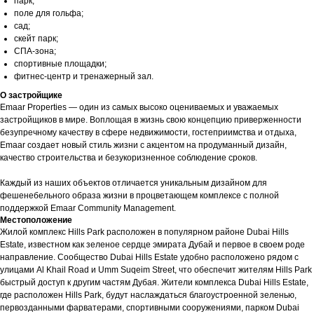
парк;
поле для гольфа;
сад;
скейт парк;
СПА-зона;
спортивные площадки;
фитнес-центр и тренажерный зал.
О застройщике
Emaar Properties — один из самых высоко оцениваемых и уважаемых
застройщиков в мире. Воплощая в жизнь свою концепцию приверженности
безупречному качеству в сфере недвижимости, гостеприимства и отдыха,
Emaar создает новый стиль жизни с акцентом на продуманный дизайн,
качество строительства и безукоризненное соблюдение сроков.
Каждый из наших объектов отличается уникальным дизайном для
фешенебельного образа жизни в процветающем комплексе с полной
поддержкой Emaar Community Management.
Местоположение
Жилой комплекс Hills Park расположен в популярном районе Dubai Hills
Estate, известном как зеленое сердце эмирата Дубай и первое в своем роде
направление. Сообщество Dubai Hills Estate удобно расположено рядом с
улицами Al Khail Road и Umm Suqeim Street, что обеспечит жителям Hills Park
быстрый доступ к другим частям Дубая. Жители комплекса Dubai Hills Estate,
где расположен Hills Park, будут наслаждаться благоустроенной зеленью,
первозданными фарватерами, спортивными сооружениями, парком Dubai