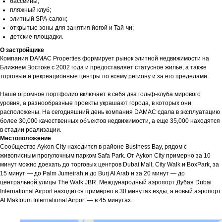
бассейны;
пляжный клуб;
элитный SPA-салон;
открытые зоны для занятия йогой и Тай-чи;
детские площадки.
О застройщике
Компания DAMAC Properties формирует рынок элитной недвижимости на
Ближнем Востоке с 2002 года и предоставляет статусное жилье, а также
торговые и рекреационные центры по всему региону и за его пределами.
Наше огромное портфолио включает в себя два гольф-клуба мирового
уровня, а разнообразные проекты украшают города, в которых они
расположены. На сегодняшний день компания DAMAC сдала в эксплуатацию
более 30,000 качественных объектов недвижимости, а еще 35,000 находятся
в стадии реализации.
Местоположение
Сообщество Aykon City находится в районе Business Bay, рядом с
живописным прогулочным парком Safa Park. От Aykon City примерно за 10
минут можно доехать до торговых центров Dubai Mall, City Walk и BoxPark, за
15 минут — до Palm Jumeirah и до Burj Al Arab и за 20 минут — до
центральной улицы The Walk JBR. Международный аэропорт Дубая Dubai
International Airport находится примерно в 30 минутах езды, а новый аэропорт
Al Maktoum International Airport — в 45 минутах.