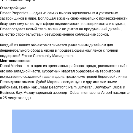
теннисные корты.
О застройщике
Emaar Properties — один из самых высоко оцениваемых и уважаемых
застройщиков в мире. Воплощая в жизнь свою концепцию приверженности
безупречному качеству в сфере недвижимости, гостеприимства и отдыха,
Emaar создает новый стиль жизни с акцентом на продуманный дизайн,
качество строительства и безукоризненное соблюдение сроков.
Каждый из наших объектов отличается уникальным дизайном для
фешенебельного образа жизни в процветающем комплексе с полной
поддержкой Emaar Community Management.
Местоположение
Dubai Marina — это один из престижных районов города, расположенный в
его юго-западной части. Курортный квартал образован на территории
искусственно созданной гавани вдоль трехкилометровой береговой линии
Персидского залива. Дубай Марина соседствует с другими элитными
районами, такими как Emaar Beachfront, Palm Jumeirah, Downtown Dubai и
Business Bay. Международный аэропорт Dubai International Airport находится
в 25 минутах езды.