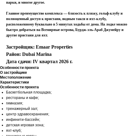
парки, и многое другое.
Главное преимущество комплекса — близость к пляжу, гольф-клубу и
полноценный доступ к пристани, водным такси и яхт-клубу,
расположенному буквально в 5 минутах ходьбы от дома. На лодке можно
быстро добраться на Всемирные острова, Бурдж-эль-Араб Джумейру и
другие пристани для яхт.
Застройщик: ‌Emaar Properties
Район: Dubai Marina
Дата сдачи: IV квартал 2026 г.
Особенности проекта
О застройщике
Местоположение
Характеристики
Особенности проекта
Баскетбольная площадка;
рестораны и кафе;
гимназия;
тренажерный зал;
центр здравоохранения;
инфинити-бассейн;
детская игровая зона;
яхт-клуб;